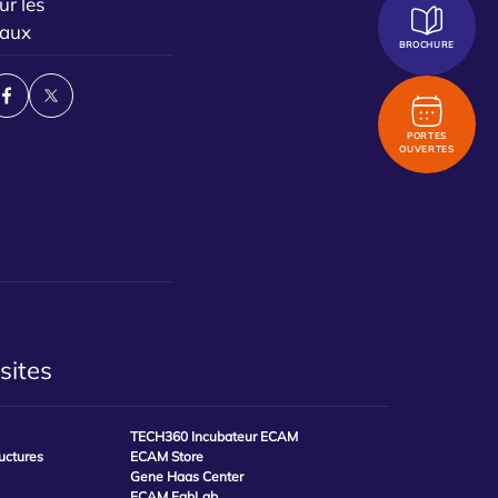
ur les
iaux
BROCHURE
PORTES
OUVERTES
sites
TECH360 Incubateur ECAM
ructures
ECAM Store
Gene Haas Center
ECAM FabLab