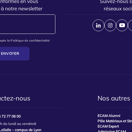
informés en vous
Suivez-nous s
 à notre newsletter
réseaux soc
ccepte la Politique de confidentialité
ENVOYER
ctez-nous
Nos autres 
ECAM Alumni
4 72 77 06 00
Pôle Matériaux et St
h du lundi au vendredi
ECAM Expert
aSalle – campus de Lyon
Admission ECAM