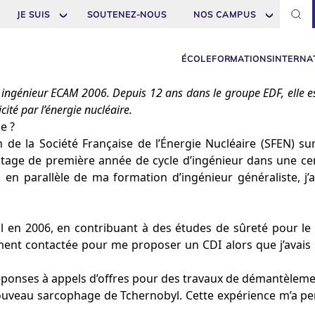
JE SUIS
SOUTENEZ-NOUS
NOS CAMPUS
ÉCOLE
FORMATIONS
INTERNA
 ingénieur ECAM 2006. Depuis 12 ans dans le groupe EDF, elle est
ité par l’énergie nucléaire.
e ?
on de la Société Française de l’Énergie Nucléaire (SFEN) s
 stage de première année de cycle d’ingénieur dans une cen
 en parallèle de ma formation d’ingénieur généraliste, j
eil en 2006, en contribuant à des études de sûreté pour 
ent contactée pour me proposer un CDI alors que j’avais p
éponses à appels d’offres pour des travaux de démantèlement
nouveau sarcophage de Tchernobyl. Cette expérience m’a pe