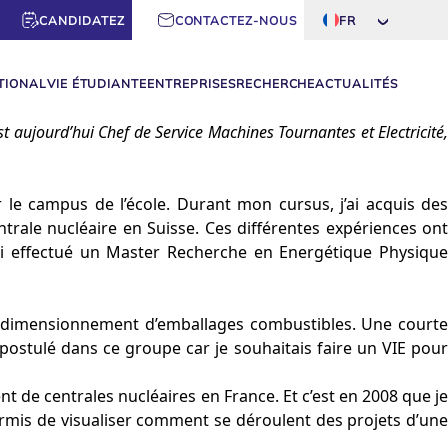
CANDIDATEZ
CONTACTEZ-NOUS
FR
TIONAL
VIE ÉTUDIANTE
ENTREPRISES
RECHERCHE
ACTUALITÉS
 aujourd’hui Chef de Service Machines Tournantes et Electricité,
ur le campus de l’école. Durant mon cursus, j’ai acquis des
trale nucléaire en Suisse. Ces différentes expériences ont
’ai effectué un Master Recherche en Energétique Physique
le dimensionnement d’emballages combustibles. Une courte
ostulé dans ce groupe car je souhaitais faire un VIE pour
 de centrales nucléaires en France. Et c’est en 2008 que je
rmis de visualiser comment se déroulent des projets d’une