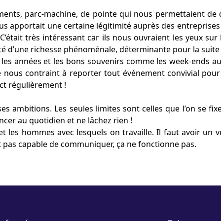
ements, parc-machine, de pointe qui nous permettaient d
 apportait une certaine légitimité auprès des entreprises p
était très intéressant car ils nous ouvraient les yeux sur 
 été d’une richesse phénoménale, déterminante pour la suit
avec les années et les bons souvenirs comme les week-ends a
re nous contraint à reporter tout événement convivial pou
t régulièrement !
ses ambitions. Les seules limites sont celles que l’on se fix
cer au quotidien et ne lâchez rien !
et les hommes avec lesquels on travaille. Il faut avoir un
est pas capable de communiquer, ça ne fonctionne pas.