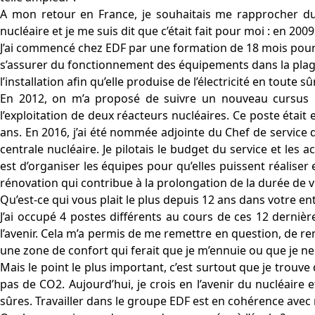
A mon retour en France, je souhaitais me rapprocher du t
nucléaire et je me suis dit que c’était fait pour moi : en 200
J’ai commencé chez EDF par une formation de 18 mois pour êt
s’assurer du fonctionnement des équipements dans la plage 
l’installation afin qu’elle produise de l’électricité en toute sû
En 2012, on m’a proposé de suivre un nouveau cursus p
l’exploitation de deux réacteurs nucléaires. Ce poste était e
ans. En 2016, j’ai été nommée adjointe du Chef de service 
centrale nucléaire. Je pilotais le budget du service et les 
est d’organiser les équipes pour qu’elles puissent réalise
rénovation qui contribue à la prolongation de la durée de v
Qu’est-ce qui vous plait le plus depuis 12 ans dans votre en
J’ai occupé 4 postes différents au cours de ces 12 dernièr
l’avenir. Cela m’a permis de me remettre en question, de re
une zone de confort qui ferait que je m’ennuie ou que je n
Mais le point le plus important, c’est surtout que je trouve
pas de CO2. Aujourd’hui, je crois en l’avenir du nucléair
sûres. Travailler dans le groupe EDF est en cohérence ave