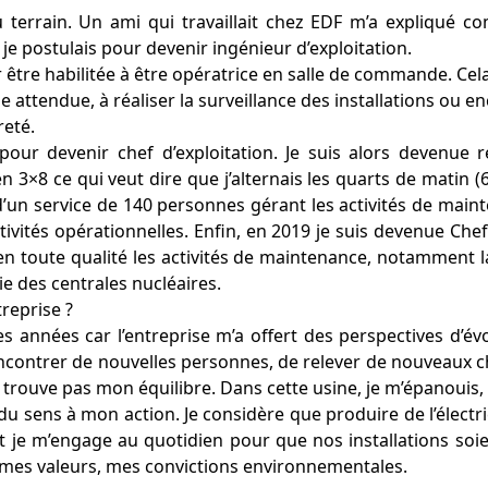
errain. Un ami qui travaillait chez EDF m’a expliqué com
9 je postulais pour devenir ingénieur d’exploitation.
re habilitée à être opératrice en salle de commande. Cela c
attendue, à réaliser la surveillance des installations ou e
reté.
our devenir chef d’exploitation. Je suis alors devenue
n 3×8 ce qui veut dire que j’alternais les quarts de matin (6
d’un service de 140 personnes gérant les activités de main
activités opérationnelles. Enfin, en 2019 je suis devenue Ch
r en toute qualité les activités de maintenance, notamment 
ie des centrales nucléaires.
treprise ?
es années car l’entreprise m’a offert des perspectives d’é
ncontrer de nouvelles personnes, de relever de nouveaux cha
e trouve pas mon équilibre. Dans cette usine, je m’épanouis
 du sens à mon action. Je considère que produire de l’électri
e et je m’engage au quotidien pour que nos installations s
c mes valeurs, mes convictions environnementales.