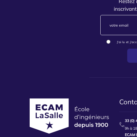
Restez 
inscrivant
J'ai lu et j'a
Oui
Conta
33 (0) 
9h à 18
ECAM L